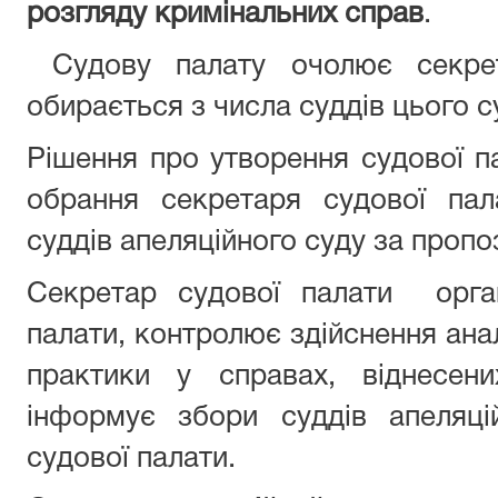
розгляду кримінальних справ
.
Судову палату очолює секре
обирається з числа суддів цього с
Рішення про утворення судової па
обрання секретаря судової па
суддів апеляційного суду за пропо
Секретар судової палати орган
палати, контролює здійснення анал
практики у справах, віднесени
інформує збори суддів апеляці
судової палати.