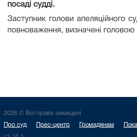
посаді судді.
Заступник голови апеляційного су
повноваження, визначені головою 
2026 © Всі права захищені
Про суд
Прес-центр
Громадянам
Пока
v1.38.1