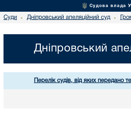
Судова влада 
Суди
Дніпровський апеляційний суд
Гро
•
•
Дніпровський апе
Перелік судів, від яких передано т