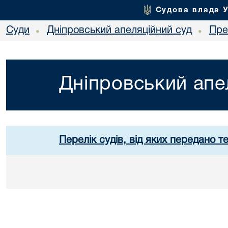
Судова влада 
Суди
Дніпровський апеляційний суд
Пре
•
•
Дніпровський апе
Перелік судів, від яких передано т