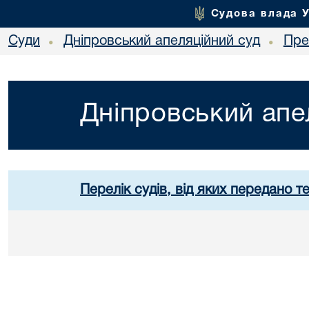
Судова влада 
Суди
Дніпровський апеляційний суд
Пре
•
•
Дніпровський апе
Перелік судів, від яких передано т