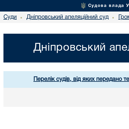
Судова влада 
Суди
Дніпровський апеляційний суд
Гро
•
•
Дніпровський апе
Перелік судів, від яких передано т