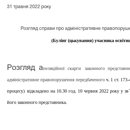
31 травня 2022 року
Розгляд справи про адміністративне правопоруш
(Булінг (цькування) учасника освітн
Р
озгляд
а
пеляційн
ої
скарг
и
законного представ
адміністративне правопорушення передбаченого
ч. 1 ст. 173-
процесу)
відкладено
на 10.30 год. 10 червня 2022 року у
зв
його
законного
представника.