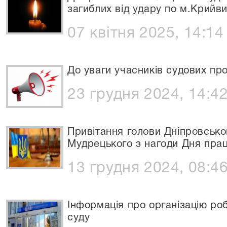
загиблих від удару по м.Крийви
07 квітня 2025, 14:14
До уваги учасників судових про
23 грудня 2024, 14:4
Привітання голови Дніпровсько
Мудрецького з нагоди Дня прац
13 грудня 2024, 08:4
Інформація про організацію ро
суду