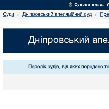
Судова влада 
Суди
Дніпровський апеляційний суд
Пре
•
•
Дніпровський апе
Перелік судів, від яких передано т