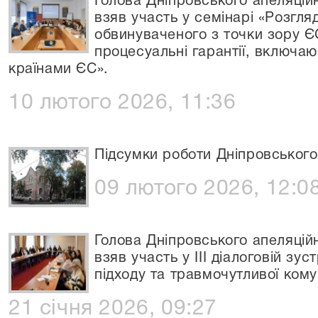
Голова Дніпровського апеляці
взяв участь у семінарі «Розгляд
обвинуваченого з точки зору Є
процесуальні гарантії, включа
країнами ЄС».
10 лютого 2026, 11:36
Підсумки роботи Дніпровського 
09 лютого 2026, 12:0
Голова Дніпровського апеляці
взяв участь у ІІІ діалоговій зу
підходу та травмочутливої комун
21 січня 2026, 09:27