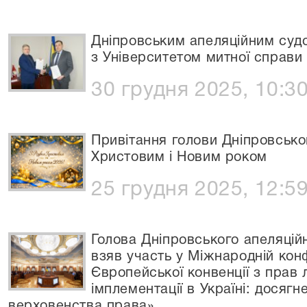
Дніпровським апеляційним суд
з Університетом митної справи 
30 грудня 2025, 10:3
Привітання голови Дніпровсько
Христовим і Новим роком
25 грудня 2025, 12:5
Голова Дніпровського апеляц
взяв участь у Міжнародній конф
Європейської конвенції з прав 
імплементації в Україні: досяг
верховенства права»