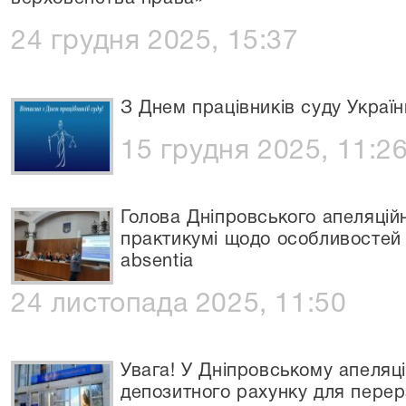
24 грудня 2025, 15:37
З Днем працівників суду Україн
15 грудня 2025, 11:2
Голова Дніпровського апеляційн
практикумі щодо особливостей 
absentia
24 листопада 2025, 11:50
Увага! У Дніпровському апеляц
депозитного рахунку для перера