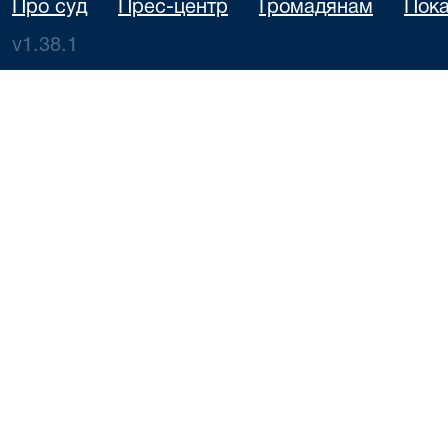
Про суд
Прес-центр
Громадянам
Пока
v1.38.1