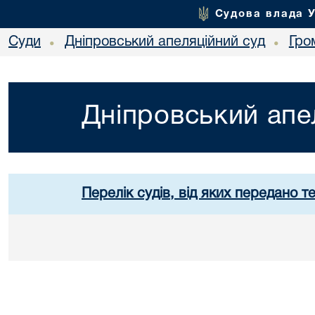
Судова влада 
Суди
Дніпровський апеляційний суд
Гро
•
•
Дніпровський апе
Перелік судів, від яких передано т