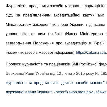
Журналісти, працівники засобів масової інформації і
но
суду за
пред
`
явленням
акредитаційної картки або т
Міністерством закордонних справ України, підписано
уповноваженою
ним особою
(Наказ Міністерств
затвердження Положення п
ро акредитацію в Україні
іноземних засобів масової інформації
)
https://zakon.rad
Пропуск журналістів та працівників
ЗМІ Російської фед
Верховної Ради України від 12 лютого 2015 року № 185
журналістів та представників деяких засобів масової 
державної влади України»
-
https://zakon.rada.gov.ua/law