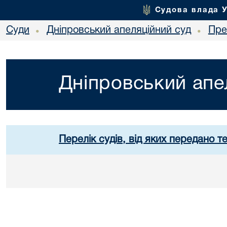
Судова влада 
Суди
Дніпровський апеляційний суд
Пре
•
•
Дніпровський апе
Перелік судів, від яких передано т