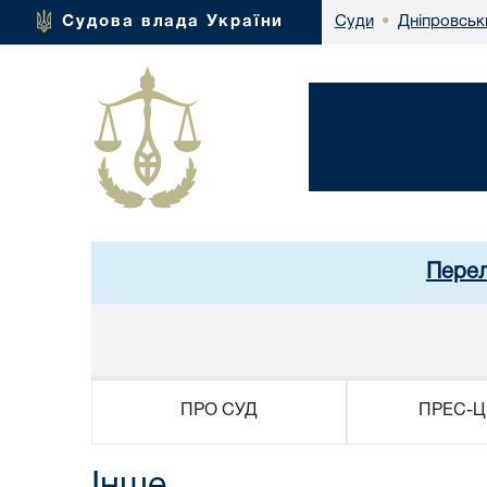
Дніпровськ
Судова влада України
Суди
•
Перел
ПРО СУД
ПРЕС-Ц
Інше