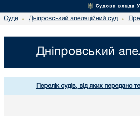
Судова влада 
Суди
Дніпровський апеляційний суд
Пре
•
•
Дніпровський апе
Перелік судів, від яких передано т