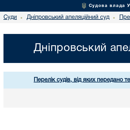
Судова влада 
Суди
Дніпровський апеляційний суд
Пре
•
•
Дніпровський апе
Перелік судів, від яких передано т