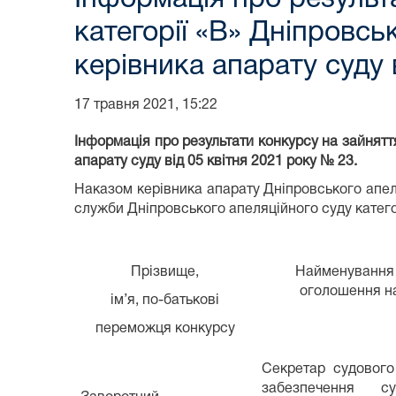
категорії «В» Дніпровсь
керівника апарату суду 
17 травня 2021, 15:22
Інформація про результати конкурсу на зайнятт
апарату суду від 05 квітня 2021 року № 23.
Наказом керівника апарату Дніпровського апел
служби Дніпровського апеляційного суду категор
Прізвище,
Найменування 
оголошення н
ім
’
я, по-батькові
переможця конкурсу
Секретар судового
забезпечення с