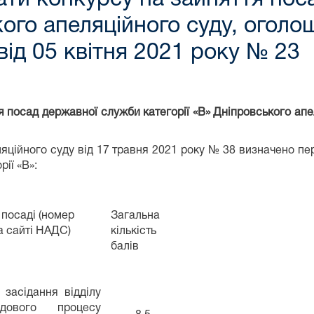
кого апеляційного суду, огол
від 05 квітня 2021 року № 23
я посад державної служби категорії «В» Дніпровського ап
яційного суду від 17 травня 2021 року № 38 визначено п
ії «В»:
посаді (номер
Загальна
а сайті НАДС)
кількість
балів
 засідання відділу
удового процесу