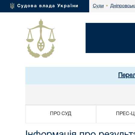
Дніпровськ
Судова влада України
Суди
•
Перел
ПРО СУД
ПРЕС-Ц
Інформація про результ