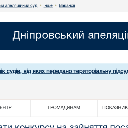
ий апеляційний суд
Інше
Вакансії
•
•
Дніпровський апеляці
ік судів, від яких передано територіальну підсуд
ЕНТР
ГРОМАДЯНАМ
ПОКАЗНИК
ати конкурсу на зайняття по