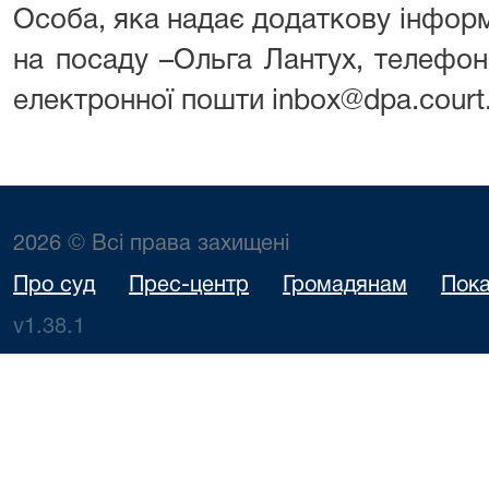
Особа, яка надає додаткову інфор
на посаду –Ольга Лантух, телефон
електронної пошти inbox@dpa.court
2026 © Всі права захищені
Про суд
Прес-центр
Громадянам
Пока
v1.38.1