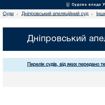
Судова влада 
Суди
Дніпровський апеляційний суд
Інш
•
•
Дніпровський апе
Перелік судів, від яких передано т