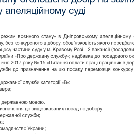
 апеляційному суді
 режим воєнного стану» в Дніпровському апеляційному 
ану, без конкурсного відбору, обов’язковість якого передбач
цесу частини суду у м. Кривому Розі – 2 вакансії (посадови
 України «Про державну службу»; надбавка до посадового 
січня 2017 року № 15 «Питання оплати праці працівників дер
ужби до призначення на цю посаду переможця конкурсу 
ержавної служби категорії «В»:
авра;
я державною мовою.
призначення до вищевказаних посад по добору:
державної служби;
а;
ромадянство України;