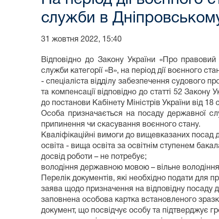
служби в Дніпровському
31 жовтня 2022, 15:40
Відповідно до Закону України «Про правовий
служби категорії «В», на період дії воєнного ст
- спеціаліста відділу забезпечення судового про
та компенсації відповідно до статті 52 Закону
до постанови Кабінету Міністрів України від 18 
Особа призначається на посаду державної сл
припинення чи скасування воєнного стану.
Кваліфікаційні вимоги до вищевказаних посад д
освіта - вища освіта за освітнім ступенем бакал
досвід роботи – не потребує;
володіння державною мовою – вільне володінн
Перелік документів, які необхідно подати для 
заява щодо призначення на відповідну посаду 
заповнена особова картка встановленого зразк
документ, що посвідчує особу та підтверджує г