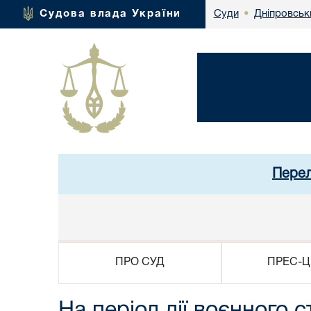
Дніпровськ
Судова влада України
Суди
•
Перел
ПРО СУД
ПРЕС-Ц
На період дії воєнного 