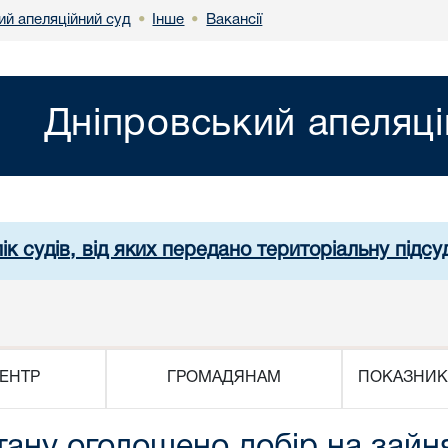
ий апеляційний суд
Інше
Вакансії
•
•
Дніпровський апеляці
ік судів, від яких передано територіальну підсуд
ЕНТР
ГРОМАДЯНАМ
ПОКАЗНИК
стану оголошено добір на зай