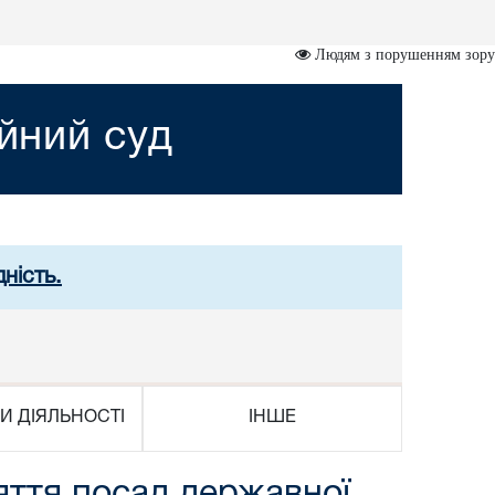
Людям з порушенням зору
йний суд
ність.
И ДІЯЛЬНОСТІ
ІНШЕ
няття посад державної