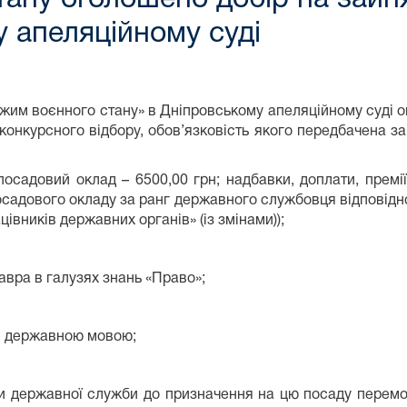
 апеляційному суді
жим воєнного стану» в Дніпровському апеляційному суді 
ез конкурсного відбору, обов’язковість якого передбачена 
(посадовий оклад
– 6500
,00
грн; надбавки, доплати, премії
садового окладу за ранг державного службовця відповідно 
івників державних органів» (із змінами))
;
лавра в галузях знань «Право»;
я державною мовою;
и державної служби до призначення на цю посаду перемо