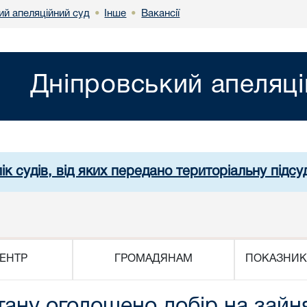
ий апеляційний суд
Інше
Вакансії
•
•
Дніпровський апеляці
ік судів, від яких передано територіальну підсуд
ЕНТР
ГРОМАДЯНАМ
ПОКАЗНИК
стану оголошено добір на зай