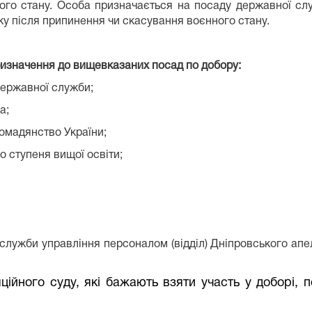
ного стану. Особа призначається на посаду державної с
у після припинення чи скасування воєнного стану.
призначення до вищевказаних посад по добору:
державної служби;
а;
ромадянство України;
о ступеня вищої освіти;
лужби управління персоналом (відділ) Дніпровського апел
ційного суду, які бажають взяти участь у доборі,