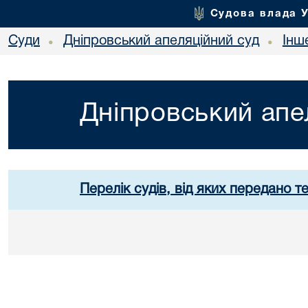
Судова влада 
Суди
Дніпровський апеляційний суд
Інш
•
•
Дніпровський апе
Перелік судів, від яких передано т