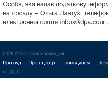
Особа, яка надає додаткову інфор
на посаду – Ольга Лантух, телефо
електронної пошти inbox@dpa.court
2026 © Всі права захищені
Про суд
Прес-центр
Громадянам
Пока
v1.38.1