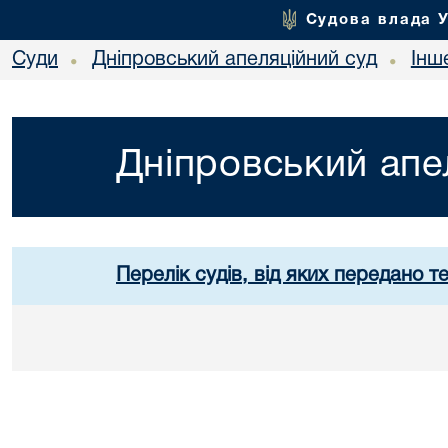
Судова влада 
Суди
Дніпровський апеляційний суд
Інш
•
•
Дніпровський апе
Перелік судів, від яких передано т