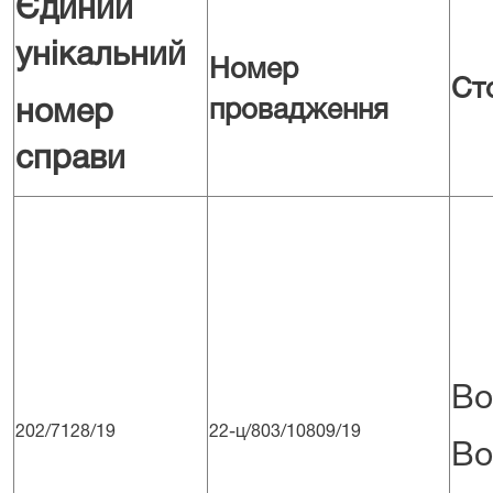
Єдиний
унікальний
Номер
Ст
провадження
номер
справи
Во
202/7128/19
22-ц/803/10809/19
Во