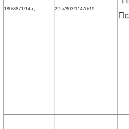
"П
180/3871/14-ц
22-ц/803/11470/19
Пє