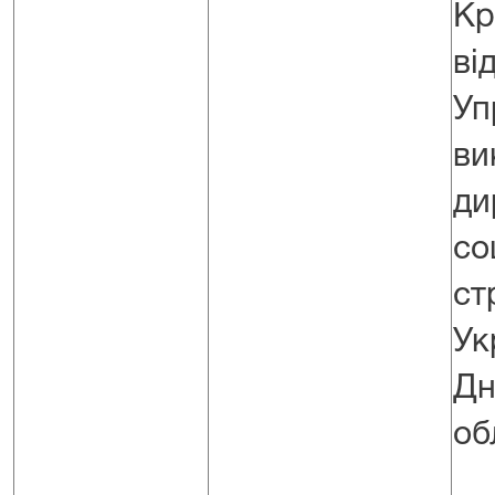
Кр
ві
Уп
ви
д
со
ст
У
Дн
об