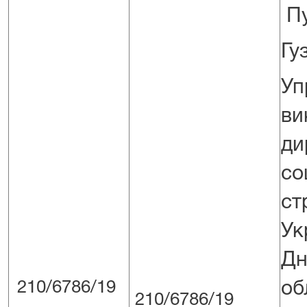
Пу
Гуз
Уп
ви
д
со
ст
У
Дн
210/6786/19
об
210/6786/19