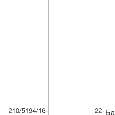
П
210/5194/16-
22-
Ба