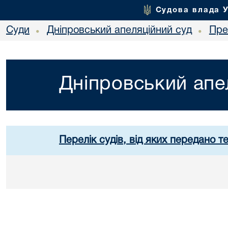
Судова влада 
Суди
Дніпровський апеляційний суд
Пре
•
•
Дніпровський апе
Перелік судів, від яких передано т