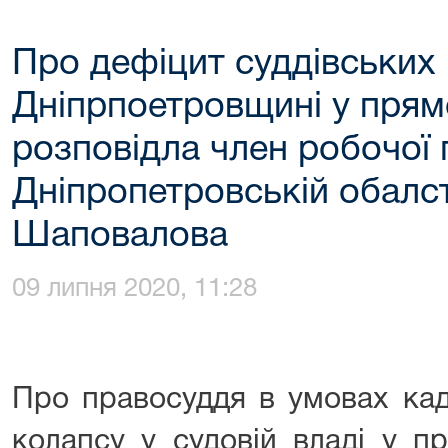
Про дефіцит суддівських 
Дніпрпоетровщині у прям
розповідла член робочої 
Дніпропетровській обалст
Шаповалова
09 липня 2020, 11:28
Про правосуддя в умовах кад
колапсу у судовій владі у п