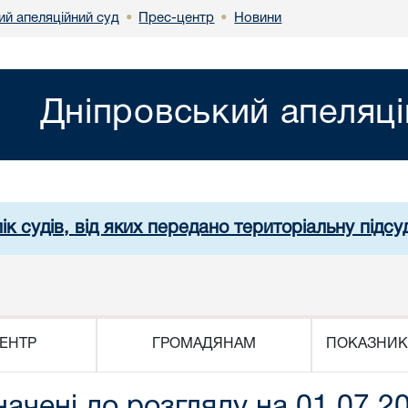
ий апеляційний суд
Прес-центр
Новини
•
•
Дніпровський апеляці
ік судів, від яких передано територіальну підсуд
ЕНТР
ГРОМАДЯНАМ
ПОКАЗНИК
начені до розгляду на 01.07.2