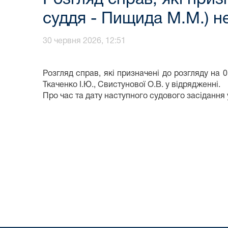
суддя - Пищида М.М.) н
30 червня 2026, 12:51
Розгляд справ, які призначені до розгляду на 0
Ткаченко І.Ю., Свистунової О.В. у відрядженні.
Про час та дату наступного судового засідання