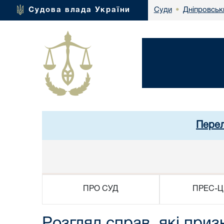
Дніпровськ
Судова влада України
Суди
•
Перел
ПРО СУД
ПРЕС-Ц
Розгляд справ, які приз