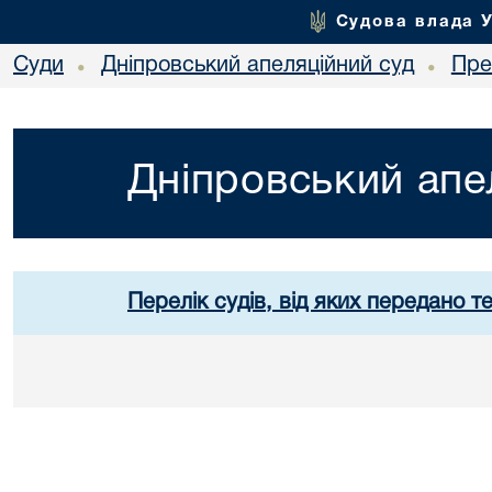
Судова влада 
Суди
Дніпровський апеляційний суд
Пре
•
•
Дніпровський апе
Перелік судів, від яких передано т