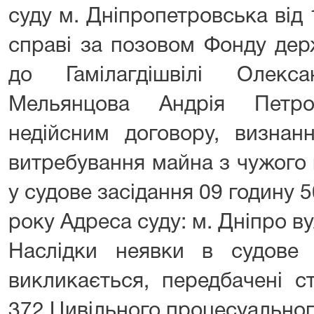
суду м. Дніпропетровська від
справі за позовом Фонду дер
до Гамілагдішвілі Олекса
Мельянцова Андрія Петр
недійсним договору, визнан
витребування майна з чужого 
у судове засідання 09 годину 
року Адреса суду: м. Дніпро ву
Наслідки неявки в судове 
викликається, передбачені с
372 Цивільного процесуальног