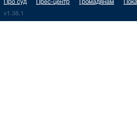
Про суд
Прес-центр
Громадянам
Пока
v1.38.1