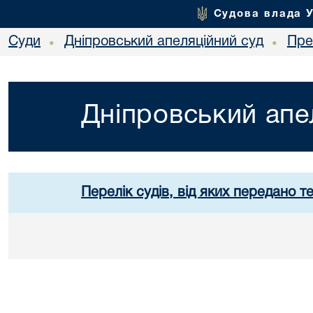
Судова влада 
Суди
Дніпровський апеляційний суд
Пре
•
•
Дніпровський апе
Перелік судів, від яких передано т