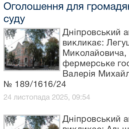
Оголошення для громадян
суду
Дніпровський а
викликає: Легу
Миколайовича,
фермерське го
Валерія Михайл
№ 189/1616/24
24 листопада 2025, 09:54
Дніпровський а