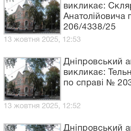
викликає: Скл
Анатолійовича 
206/4338/25
13 жовтня 2025, 12:53
Дніпровський а
викликає: Тель
по справі № 20
13 жовтня 2025, 12:52
Дніпровський а