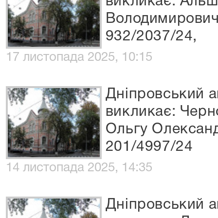
викликає: Альш
Володимирович
932/2037/24,
17 листопада 2025, 10:15
Дніпровський а
викликає: Черн
Ольгу Олександ
201/4997/24
14 листопада 2025, 14:35
Дніпровський а