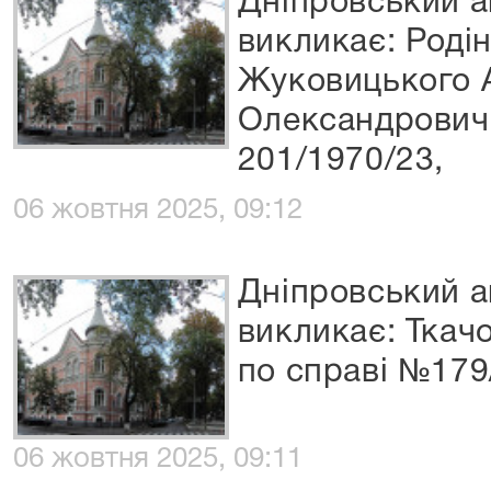
Дніпровський а
викликає: Родін
Жуковицького 
Олександровича
201/1970/23,
06 жовтня 2025, 09:12
Дніпровський а
викликає: Ткач
по справі №179
06 жовтня 2025, 09:11