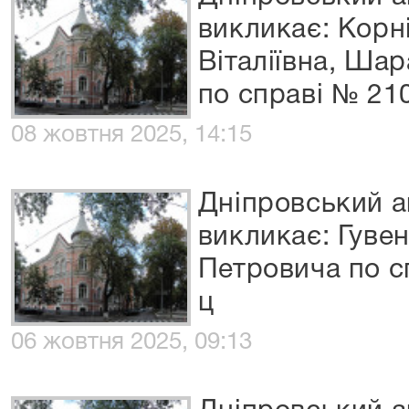
викликає: Корн
Віталіївна, Ша
по справі № 21
08 жовтня 2025, 14:15
Дніпровський а
викликає: Гуве
Петровича по с
ц
06 жовтня 2025, 09:13