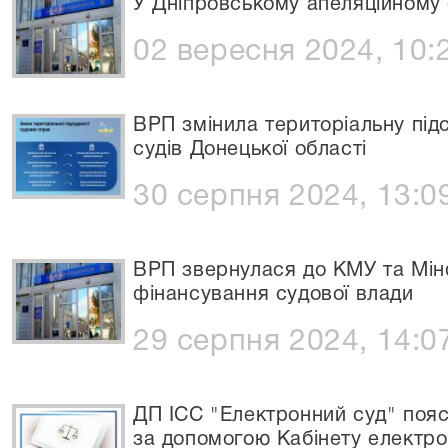
У Дніпровському апеляційному с
02 вересня 2024, 10:
ВРП змінила територіальну під
судів Донецької області
30 серпня 2024, 13:0
ВРП звернулася до КМУ та Мін
фінансування судової влади
29 серпня 2024, 14:0
ДП ІСС "Електронний суд" поя
за допомогою Кабінету електро