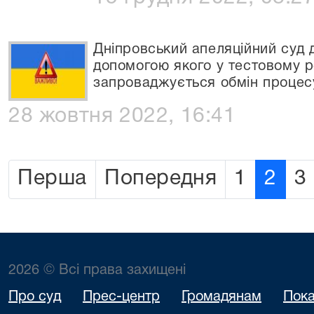
Дніпровський апеляційний суд
допомогою якого у тестовому р
запроваджується обмін проце
28 жовтня 2022, 16:41
Перша
Попередня
1
2
3
2026 © Всі права захищені
Про суд
Прес-центр
Громадянам
Пока