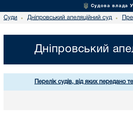
Судова влада 
Суди
Дніпровський апеляційний суд
Пре
•
•
Дніпровський апе
Перелік судів, від яких передано т