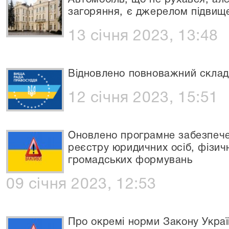
Автомобіль, що не рухався, ал
загоряння, є джерелом підвищ
13 січня 2023, 13:48
Відновлено повноважний склад
12 січня 2023, 15:51
Оновлено програмне забезпеч
реєстру юридичних осіб, фізичн
громадських формувань
09 січня 2023, 12:53
Про окремі норми Закону Украї